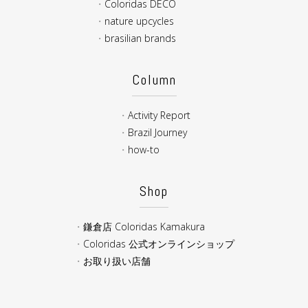
Coloridas DECO
nature upcycles
brasilian brands
Column
Activity Report
Brazil Journey
how-to
Shop
鎌倉店 Coloridas Kamakura
Coloridas 公式オンラインショップ
お取り扱い店舗