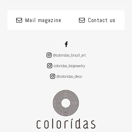
Mail magazine
Contact us
@coloridas_brazil_art
coloridas_biojewelry
@coloridas_deco